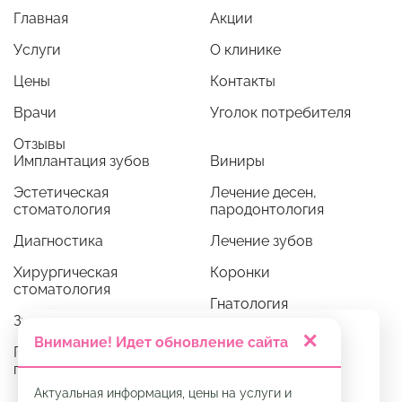
Главная
Акции
Услуги
О клинике
Цены
Контакты
Врачи
Уголок потребителя
Отзывы
Имплантация зубов
Виниры
Эстетическая
Лечение десен,
стоматология
пародонтология
Диагностика
Лечение зубов
Хирургическая
Коронки
стоматология
Гнатология
Зубные протезы
Ортодонтия
✕
Мы используем cookie. Это позволяет нам
Внимание! Идет обновление сайта
Профессиональная
анализировать взаимодействие
гигиена
посетителей с сайтом и делать его лучше.
Продолжая пользоваться сайтом, вы
Актуальная информация, цены на услуги и