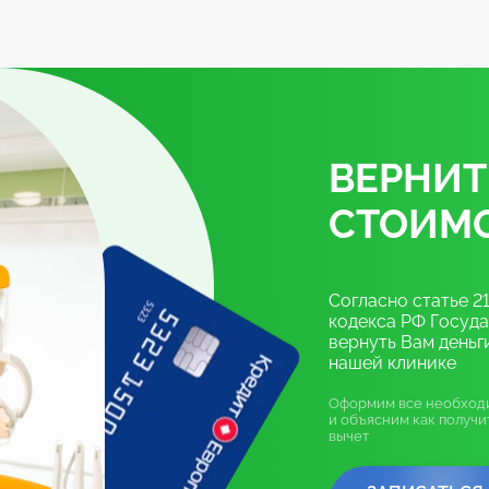
ВЕРНИТ
СТОИМО
Согласно статье 2
кодекса РФ Госуд
вернуть Вам деньги
нашей клинике
Оформим все необход
и объясним как получи
вычет