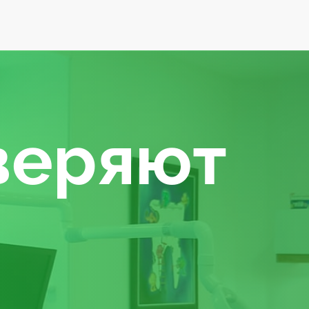
веряют