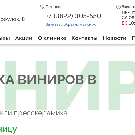
Телефон:
Время р
Пн-Пт
+7 (3822) 305-550
Сб 08
реулок, 8
ВС
10
Заказать
обратный
звонок
ывы
Акции
О клинике
Контакты
Новости
КА ВИНИРОВ В
 или пресскерамика
ницу