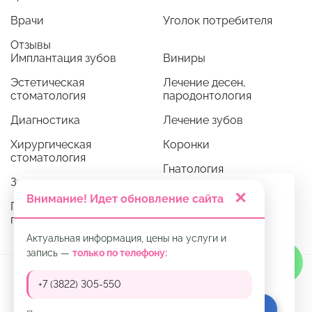
Врачи
Уголок потребителя
Отзывы
Имплантация зубов
Виниры
Эстетическая
Лечение десен,
стоматология
пародонтология
Диагностика
Лечение зубов
Хирургическая
Коронки
стоматология
Гнатология
Зубные протезы
Ортодонтия
✕
Мы используем cookie. Это позволяет нам
Внимание! Идет обновление сайта
Профессиональная
анализировать взаимодействие
гигиена
посетителей с сайтом и делать его лучше.
Продолжая пользоваться сайтом, вы
Актуальная информация, цены на услуги и
соглашаетесь с
политикой использования
запись —
только по телефону:
файлов cookie
и
политикой обработки
Принимаем к оплате:
персональных данных
.
+7 (3822) 305-550
ПРИНЯТЬ