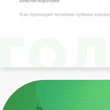
качестве подготовки.
Как проходит лечение зубных канал
В первую очередь пациенту необходимо пройт
поражения и строение корней.
По результатам обследования врач-стомато
применяться терапевтические методы.
Пациенту проводится местное обезболивание,
воспаленный нерв обрабатывается лекарствен
По прошествии определенного времени провод
повторная закладка лекарственного средства
устанавливает постоянную.
Если воспалительный процесс обширный (что 
пломбировкой зубных корней
После введения анестезии врач изолируе
Если каналы ранее были запломбирова