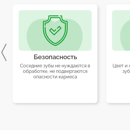
пасность
Эстетика
бы не нуждаются в
Цвет и форма восстановлен
 не подвергаются
зубов не отличается от
ости кариеса
настоящих