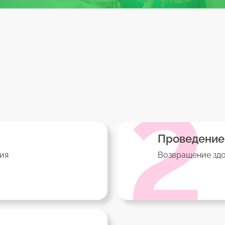
2
Проведение
ия
Возвращение зд