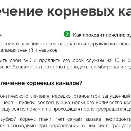
ечение корневых к
я
Как проходит лечение з
роении и лечении корневых каналов и окружающих ткане
альных знаний и навыков.
ить свой зуб и продлить его срок службы на 10 и бо
или необходимость повторно проводить пломбирование зу
 лечение корневых каналов?
нтического лечения нередко становится запущенный
т нерв - пульпу, состоящую из большого количества к
вающуюся по ночам и не проходящая после прекращения д
убной корень ткани, тем самым вызвав периодонти
алы необходимо при образовании в них кист, грануле