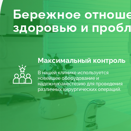
(шероховатыми иглами разного размера).
Бережное отноше
погружения определяет апекслокатором, 
Заполняет канал пломбировочным матер
здоровью и проб
пломба, которая после рентгенологическ
После этого восстановит коронковую час
Сколько стоит лечение зубных канал
Максимальный контроль
Цена эндодонтического лечения каналов з
Консервативные методы обойдутся дешевле, ч
В нашей клинике используется
новейшее оборудование и
надежнуюанестезию для проведения
различных хирургических операций.