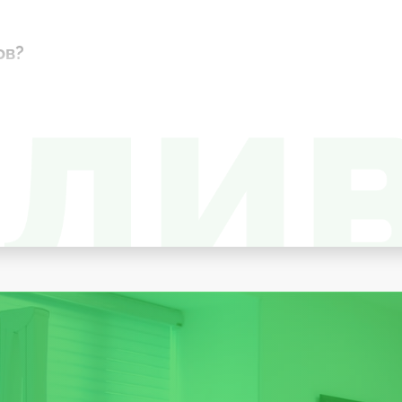
ов?
и рентгенологическое обследование, для определения 
лог формирует стратегию дальнейшего лечебного про
 удаляется с помощью бора размягченные участки дент
ным препаратом и фиксируется временной пломбой на н
ится повторный рентген, который позволяет оценить с
. При успешном ходе терапии и после снятия острого 
встречается чаще всего) удаляют нервно-сосудистый п
т зуб от попадания слюны. Удаляет все пораженные карие
ны, удаляет старый пломбировочный материал. Обра