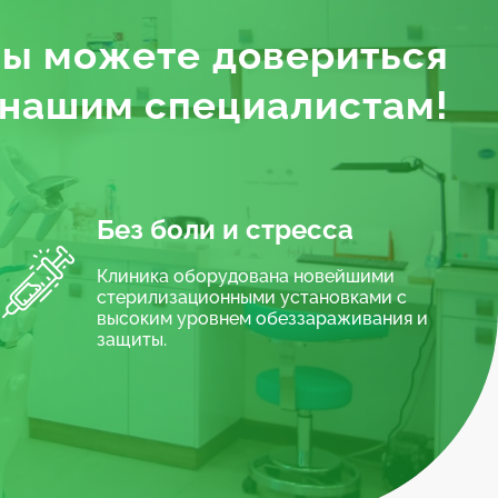
я, у передних единиц по одному. Глубину
ы можете довериться
ога) может быть установлена временная
нашим специалистам!
а постоянную.
культевой вкладкой.
Без боли и стресса
картины и выбранной тактики терапии.
Клиника оборудована новейшими
стерилизационными установками с
высоким уровнем обеззараживания и
защиты.