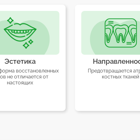
Направленность
ных
Предотвращается атрофия
И
костных тканей
в
п