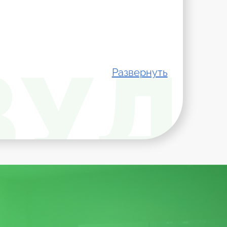
стадии воспалительного процесса, объем
Развернуть
цесса. При небольшом воспалении могут
ина в пределах кариозной полости. Затем
есколько дней.
остояние пульпы и определить, нужна ли
воспаления вместо временной пломбы врач
учок (пульпу) с последующей обработкой,
сом участки дентина, пульповую камеру.
ботает их специальными инструментами