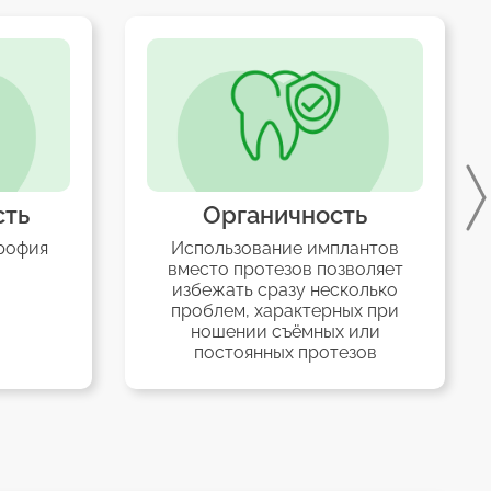
Органичность
Долговечн
спользование имплантов
Конструкции на 
место протезов позволяет
основе способны 
избежать сразу несколько
десятилетия, 
роблем, характерных при
гарантирует ни о
ношении съёмных или
реконстру
постоянных протезов