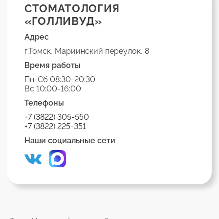
СТОМАТОЛОГИЯ
«ГОЛЛИВУД»
Профилактика
Адрес
После удаления экзостоза из полости рта,
г.Томск, Мариинский переулок, 8
важно принять меры, чтобы предотвратить
Время работы
его повторное появление:
Пн-Сб 08:30-20:30
уделяйте особое внимание гигиене рта;
Вс 10:00-16:00
регулярно посещайте стоматолога;
Телефоны
занимайтесь своевременным лечением
+7 (3822) 305-550
+7 (3822) 225-351
зубов;
Наши социальные сети
избегайте травм челюсти.
Своевременная профилактика позволит вам
поддерживать здоровье зубов длительное
время!
Почему нужно обратиться в клинику
“Голливуд”?