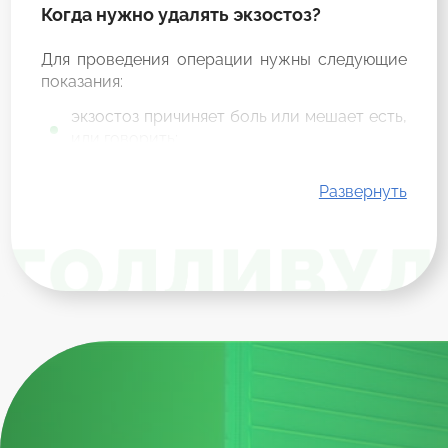
Когда нужно удалять экзостоз?
Для проведения операции нужны следующие
показания:
экзостоз причиняет боль или мешает есть,
или говорить;
экзостоз вызывает подозрение на
онкологию;
Развернуть
новообразование слишком большое и
мешает проведению стоматологических
работ (установка имплантов и брекет-
систем);
вызывает косметические дефекты на
нижней или верхней челюсти.
Проконсультируйтесь в вашим лечащим
стоматологом, чтобы определить
необходимость проведения операции.