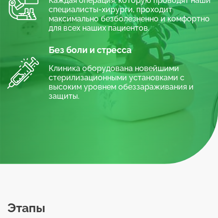
Каждая операция, которую проводят наши
Существует несколько потенциальных причин,
специалисты-хирурги, проходит
которые провоцируют возникновение
максимально безболезненно и комфортно
патологии:
для всех наших пациентов.
генетическая предрасположенность;
Без боли и стресса
инфекционные воспаления, которые
Клиника оборудована новейшими
поражают ткани в ротовой полости;
стерилизационными установками с
травмы челюсти;
высоким уровнем обеззараживания и
защиты.
сложная операция по удалению зуба;
запущенный пародонтит, пародонтоз;
заболевания прикуса;
аномалии челюсти.
Если вы подозреваете у себя образование
экзостоза, обратитесь в стоматологию
«Голливуд», для того, чтобы специалист
диагностировал патологию или рассеял ваши
предположения.
Этапы