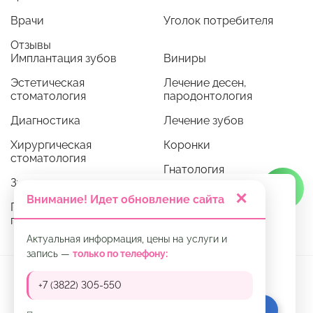
Врачи
Уголок потребителя
Отзывы
Имплантация зубов
Виниры
Эстетическая
Лечение десен,
стоматология
пародонтология
Диагностика
Лечение зубов
Хирургическая
Коронки
стоматология
Гнатология
Зубные протезы
Ортодонтия
✕
Мы используем cookie. Это позволяет нам
Внимание! Идет обновление сайта
Профессиональная
анализировать взаимодействие
гигиена
посетителей с сайтом и делать его лучше.
Продолжая пользоваться сайтом, вы
Актуальная информация, цены на услуги и
соглашаетесь с
политикой использования
запись —
только по телефону:
файлов cookie
и
политикой обработки
Принимаем к оплате:
персональных данных
.
+7 (3822) 305-550
ПРИНЯТЬ