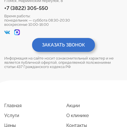
г.Томск, Мариинский переулок, 8
+7 (3822) 305-550
У нас работает команда опытных
Время работы:
специалистов, которые все время повышают
понедельник — суббота 08:30-20:30
свои квалификации для улучшения качества
воскресенье 10:00-16:00
их работы.
Мы предлагаем широкий спектр услуг от
ЗАКАЗАТЬ ЗВОНОК
профилактического ухода до сложных
реставрационных процедур.
Информация на сайте носит ознакомительный характер и не
является публичной офертой, определяемой положениями
В клинике используется самое современное
статьи 437 Гражданского кодекса РФ
оборудование и методики, с помощью
которых возможно быстро диагностировать и
вылечить патологии зубов и ротовой полости.
Запишитесь на консультацию в
стоматологическую клинику
Главная
Акции
«Голливуд» уже сегодня!
Услуги
О клинике
Цены
Контакты