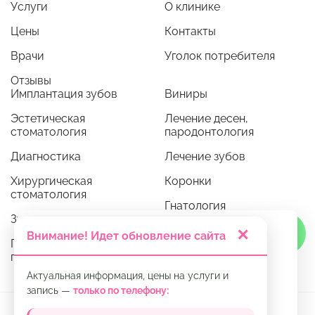
Услуги
О клинике
Цены
Контакты
Врачи
Уголок потребителя
Отзывы
Имплантация зубов
Виниры
Эстетическая
Лечение десен,
стоматология
пародонтология
Диагностика
Лечение зубов
Хирургическая
Коронки
стоматология
Гнатология
Зубные протезы
Ортодонтия
✕
Мы используем cookie. Это позволяет нам
Внимание! Идет обновление сайта
Профессиональная
анализировать взаимодействие
гигиена
посетителей с сайтом и делать его лучше.
Продолжая пользоваться сайтом, вы
Актуальная информация, цены на услуги и
соглашаетесь с
политикой использования
запись —
только по телефону:
файлов cookie
и
политикой обработки
Принимаем к оплате:
персональных данных
.