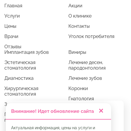
Главная
Акции
Услуги
О клинике
Цены
Контакты
Врачи
Уголок потребителя
Отзывы
Имплантация зубов
Виниры
Эстетическая
Лечение десен,
стоматология
пародонтология
Диагностика
Лечение зубов
Хирургическая
Коронки
стоматология
Гнатология
Зубные протезы
Ортодонтия
✕
Мы используем cookie. Это позволяет нам
Внимание! Идет обновление сайта
Профессиональная
анализировать взаимодействие
гигиена
посетителей с сайтом и делать его лучше.
Продолжая пользоваться сайтом, вы
Актуальная информация, цены на услуги и